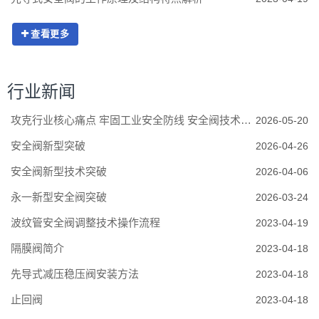
查看更多
行业新闻
攻克行业核心痛点 牢固工业安全防线 安全阀技术创新赋能高端装备国产化升级
2026-05-20
安全阀新型突破
2026-04-26
安全阀新型技术突破
2026-04-06
永一新型安全阀突破
2026-03-24
波纹管安全阀调整技术操作流程
2023-04-19
隔膜阀简介
2023-04-18
先导式减压稳压阀安装方法
2023-04-18
止回阀
2023-04-18