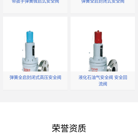
带扳手弹簧微启式安全阀
弹簧全启封闭式安全阀
弹簧全启封闭式高压安全阀
液化石油气安全阀 安全回
流阀
荣誉资质