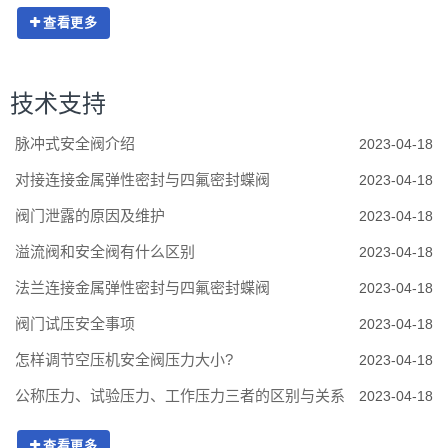
查看更多
技术支持
脉冲式安全阀介绍
2023-04-18
对接连接金属弹性密封与四氟密封蝶阀
2023-04-18
阀门泄露的原因及维护
2023-04-18
溢流阀和安全阀有什么区别
2023-04-18
法兰连接金属弹性密封与四氟密封蝶阀
2023-04-18
阀门试压安全事项
2023-04-18
怎样调节空压机安全阀压力大小?
2023-04-18
公称压力、试验压力、工作压力三者的区别与关系
2023-04-18
查看更多