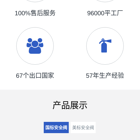
100%售后服务
96000平工厂
67个出口国家
57年生产经验
产品展示
国标安全阀
美标安全阀