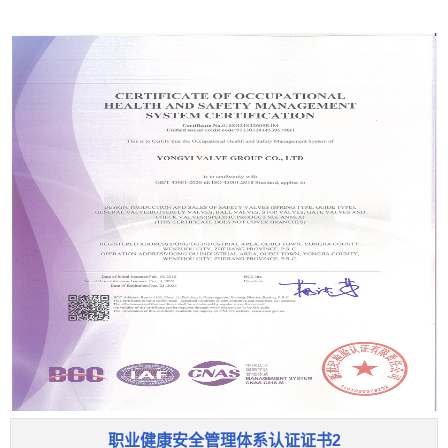
职业健康安全管理体系认证证书