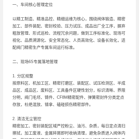
一、车间核心管理定位
以精工制造、精准品控、精细运维为核心，围绕阀体锻造、精密
加工、部件装配、密封校验、压力试压、成品出厂全工序，摒弃
粗放管理、形式巡检、流程冗余问题，做到工序标准化、现场可
视化、品质溯源化、安全常态化、人员高效化、设备长效化，适
配阀门精密生产专属车间运行标准。
二、现场6S专属落地管理
1. 分区规整
按原料区、机加工区、精密打磨区、装配区、试压检测区、半成
品区、成品区、废料区、工具备件区硬性划分，标识清晰、界限
分明，阀门毛坯、铸件、CF8M精密配件、弹簧密封件分类定点
存放，杜绝混放、错拿、磕碰损伤精密部件。
2. 清洁无尘管控
精密加工、密封装配区域严控粉尘、油污、杂质，每日定点清扫
擦拭，加工废液、金属碎屑即时收纳清理，避免杂质进入阀体内