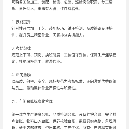
明确各工位加工、装配、检测、包装、巡检岗位职责，分工清
晰、责任到人，事事有人管、件件有着落。
2. 技能提升
针对性开展加工工艺、装配技巧、试压检测、品质辨识专项培
训，提升员工精密作业、问题排查实操能力。
3. 考勤纪律
规范上下班、顶岗、换班制度，工位值守到位，保障生产连续稳
定，杜绝消极怠工、散漫作业。
4. 正向激励
以品质、效率、安全、现场规范为考核标准，正向激励优秀班组
与员工，带动整体作业严谨性与积极性。
九、车间台账标准化管理
统一建立生产进度台账、品质检测台账、设备养护台账、安全排
查台账、物料出入台账、保养校验台账，数据真实完整、条理清
晰，便于内部核查、资质审核、工艺优化，所有生产流程有据可