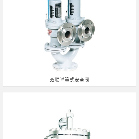
双联弹簧式安全阀