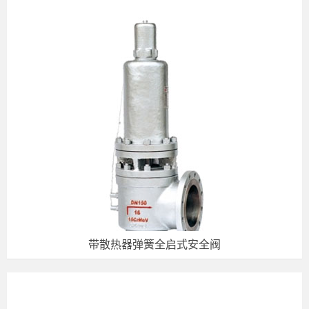
带散热器弹簧全启式安全阀