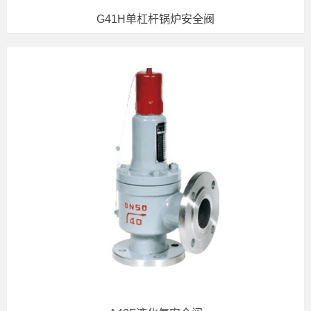
G41H单杠杆锅炉安全阀