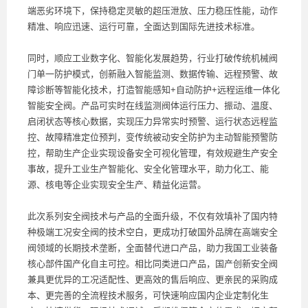
端恶劣环境下，保持稳定灵敏的超压泄放、压力稳压性能，动作
精准、响应迅速、运行可靠，全面达到国际先进技术标准。
同时，顺应工业数字化、智能化发展趋势，行业打破传统机械阀
门单一防护模式，创新融入智能监测、数据传输、远程预警、故
障诊断等智能化技术，打造智能感知+自动防护+远程运维一体化
智能安全阀。产品可实时在线监测阀体运行压力、振动、温度、
启闭状态等核心数据，实现压力异常实时预警、运行状态远程监
控、故障精准定位预判，变传统被动安全防护为主动智能预警防
控，帮助生产企业实现设备安全可视化管理，有效规避生产安全
事故，提升工业生产智能化、安全化管理水平，助力化工、能
源、核电等企业实现安全生产、精益化运营。
此次系列安全阀技术与产品的全面升级，不仅有效填补了国内特
种极端工况安全阀的技术空白，更成功打破国外品牌在高端安全
阀领域的长期技术垄断，全面替代进口产品，助力我国工业装备
核心部件国产化自主可控。相比同类进口产品，国产创新安全阀
兼具更优异的工况适配性、更高效的售后响应、更亲民的采购成
本、更完善的全流程技术服务，可快速响应国内企业定制化生