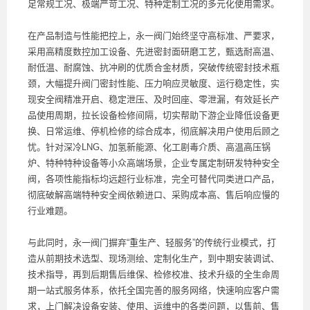
足常规工况、极端严苛工况、特种定制工况的多元化使用需求。
在产品制造与性能把控上，永一阀门始终坚守高标准、严要求，
采用高精度数控加工设备、先进密封面研磨工艺，甄选耐高温、
耐低温、耐腐蚀、抗冲刷的优质合金材质，突破传统密封技术瓶
颈，大幅提升阀门密封性能、压力响应灵敏度、运行稳定性，实
现安全阀精准开启、稳定泄压、及时回座、零泄漏，有效延长产
品使用周期，拉长设备检修间隔，切实帮助下游企业降低设备更
换、日常运维、停机检修的综合成本，彻底解决用户使用后顾之
忧。针对深冷LNG、加氢新能源、化工剧毒介质、高温高压锅
炉、特种特种设备等小众高端场景，企业专属定制研发特种安全
阀，各项性能指标均远超行业标准，完全可替代同类进口产品，
彻底破解高端特种安全阀依赖进口、采购成本高、售后响应慢的
行业难题。
与此同时，永一阀门摒弃“重生产、轻服务”的传统行业模式，打
造从前期技术选型、现场测绘、定制化生产，到中期安装调试、
技术指导，再到后期售后维保、检修校准、技术升级的全生命周
期一站式服务体系，依托全国完善的服务网络，快速响应客户需
求，上门解决设备安装、使用、运维中的各类问题，以售前、售