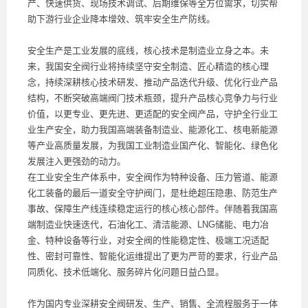
产、快速供货、现场技术调试、后期维保等全方位需求，切实帮
助下游行业企业降本增效、筑牢安全生产防线。
安全生产是工业发展的底线，核心技术是制造业立身之本。未
来，我国安全阀行业将持续坚守安全制造、匠心精造的核心理
念，持续深耕核心技术研发、推动产品迭代升级、优化行业产品
结构，不断突破高端阀门技术瓶颈，提升产品核心竞争力与行业
价值，以更专业、更先进、更适配的安全阀产品，守护全行业工
业生产安全，助力我国高端装备制造业、能源化工、核电新能源
等产业高质量发展，为我国工业制造业国产化、智能化、绿色化
发展注入更强劲的动力。
在工业安全生产体系中，安全阀作为特种设备、压力管道、能源
化工装备的最后一道安全守护阀门，是杜绝超压隐患、防范生产
事故、保障生产线连续稳定运行的核心核心部件。伴随着我国高
端制造业快速迭代，石油化工、清洁能源、LNG储能、电力冶
金、特种设备等行业，对安全阀的性能稳定性、极端工况适配
性、密封可靠性、智能化运维提出了更为严苛的要求，行业产品
同质化、技术低端化、服务碎片化问题日益凸显。
作为国内专业深耕安全阀研发、生产、销售、全流程服务于一体