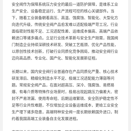
安全阀作为保障系统压力安全的最后一道防护屏障，是维系工业
生产安全、设备稳定运行、生产流程可控的核心关键部件。当
下，随着工业装备朝着高压、高温、强腐蚀、智能化、大型化方
向迭代升级，传统安全阀产品愈发难以适配极端严苛工况，行业
面临密封性能不足、工况适配性差、运维成本偏高、高端产品依
赖进口等诸多痛点。立足行业技术革新与安全生产刚需，我国阀
门制造企业持续深耕技术研发、突破工艺瓶颈、优化产品性能，
以原创性技术创新，打破行业同质化竞争困局，推动安全阀行业
迈向高品质、专业化、国产化、智能化发展新征程。
长期以来，国内安全阀行业普遍存在产品同质化严重、核心技术
研发滞后、精细化制造水平不足、极端工况适配能力薄弱等问
题。常规安全阀产品，在面对超高压、深冷、强腐蚀、易燃易
爆、有毒介质等特殊作业场景时，极易出现起跳压力偏差大、密
封不严易泄漏、使用寿命短、后期运维繁琐、安全防护稳定性不
足等行业共性难题，不仅增加企业设备运维成本，更给工业安全
生产埋下诸多隐患，高端特种安全阀一度长期依赖国外进口，制
约着我国高端工业装备自主化发展进程。