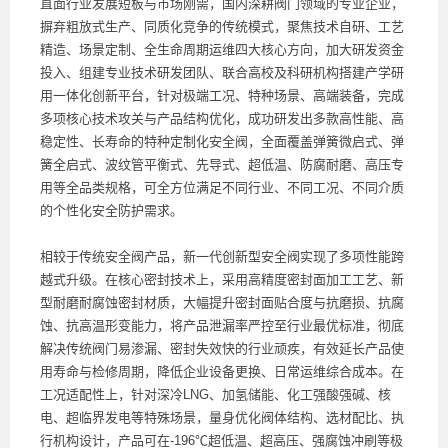
直面行业发展短板与市场刚需，国内深耕阀门领域的专业企业，
摒弃粗放式生产、同质化竞争的传统模式，聚焦技术自研、工艺
精造、场景定制、全生命周期运维四大核心方向，加大研发资金
投入、组建专业技术研发团队、联合高校及科研机构搭建产学研
用一体化创新平台，针对极端工况、特种场景、高端装备，完成
多项核心技术攻关与产品结构优化，成功研发出多款高性能、高
稳定性、长寿命的特种定制化安全阀，全面覆盖弹簧微启式、弹
簧全启式、波纹管平衡式、先导式、超低温、防腐耐磨、高压专
用等全品类规格，可全方位满足不同行业、不同工况、不同介质
的个性化安全防护需求。
相较于传统安全阀产品，新一代创新型安全阀实现了多项性能跨
越式升级。在核心密封技术上，采用高精度密封面加工工艺、新
型耐磨耐腐蚀密封材质，大幅提升密封面贴合度与抗磨损、抗腐
蚀、抗高温形变能力，将产品泄漏率严控至行业最优标准，彻底
解决传统阀门易渗漏、密封失效快的行业顽疾，有效延长产品使
用寿命与检修周期，降低企业设备更换、日常运维综合成本。在
工况适配性上，针对深冷LNG、加氢储能、化工强酸强碱、核
电、超临界发电等特殊场景，量身优化阀体结构、选材配比、执
行机构设计，产品可在-196℃超低温、超高压、强腐蚀冲刷等极