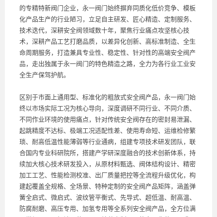
的专精特新阀门企业，永一阀门始终摒弃同质化低价竞争、模板
化产品生产的行业陋习，立足自主研发、匠心精造、定制服务、
技术迭代，深耕安全阀领域数十年，聚焦行业痛点攻坚核心技
术，深耕产品工艺打磨品质，以差异化创新、高标准制造、全生
命周期服务，打造兼具专业性、稳定性、针对性的高端安全阀产
品，走出独属于永一阀门的特色精造之路，全力为各行业工业安
全生产保驾护航。
区别于市面上通用型、标准化的粗放式安全阀产品，永一阀门始
终以市场实际工况为核心导向，深度调研不同行业、不同介质、
不同作业环境的使用痛点，针对传统安全阀存在的密封易泄漏、
起跳精度不达标、极端工况适配性差、使用寿命短、运维检修繁
琐、耐高低温性能薄弱等行业通病，组建专项技术研发团队，联
合国内专业科研院所，搭建产学研深度融合的技术创新体系，持
续加大核心技术研发投入，从原材料甄选、阀体结构设计、精密
加工工艺、性能检测校准、出厂质量把控等全流程升级优化，构
建起覆盖全规格、全场景、特种定制的安全阀产品矩阵，涵盖弹
簧全启式、微启式、波纹管平衡式、先导式、超低温、耐高温、
防腐耐磨、高压专用、加氢专用等全系列安全阀产品，全方位满